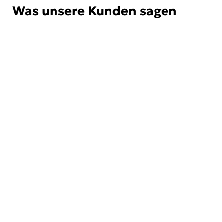
Was unsere Kunden sagen
Ich arbeite immer
gerne mit Firma
Boetselaars
zusammen.