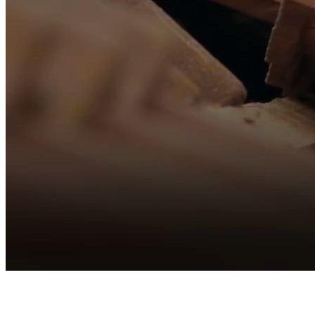
Ob Neubau, Sanierung
oder Photovoltaik – hier
zeigen wir eine Auswahl
unserer
abgeschlossenen
Projekte.
Überzeuge dich selbst
von der Qualität unserer
Arbeit und den
vielfältigen
Möglichkeiten moderner
Dachgestaltung.